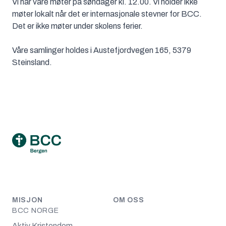
Vi har våre møter på søndager kl. 12.00. Vi holder ikke
møter lokalt når det er internasjonale stevner for BCC.
Det er ikke møter under skolens ferier.
Våre samlinger holdes i Austefjordvegen 165, 5379
Steinsland.
Footer
MISJON
OM OSS
BCC NORGE
Aktiv Kristendom